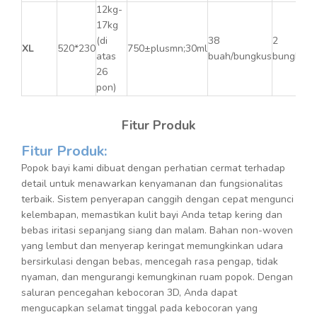
12kg-
17kg
(di
38
2
XL
520*230
750±plusmn;30ml
atas
buah/bungkus
bungkus/
26
pon)
Fitur Produk
Fitur Produk:
Popok bayi kami dibuat dengan perhatian cermat terhadap
detail untuk menawarkan kenyamanan dan fungsionalitas
terbaik. Sistem penyerapan canggih dengan cepat mengunci
kelembapan, memastikan kulit bayi Anda tetap kering dan
bebas iritasi sepanjang siang dan malam. Bahan non-woven
yang lembut dan menyerap keringat memungkinkan udara
bersirkulasi dengan bebas, mencegah rasa pengap, tidak
nyaman, dan mengurangi kemungkinan ruam popok. Dengan
saluran pencegahan kebocoran 3D, Anda dapat
mengucapkan selamat tinggal pada kebocoran yang