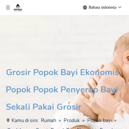
Bahasa indonesia
Grosir Popok Bayi Ekonomis
Popok Popok Penyerap Bayi
Sekali Pakai Grosir
Kamu di sini:
Rumah
»
Produk
»
Popok bayi
»