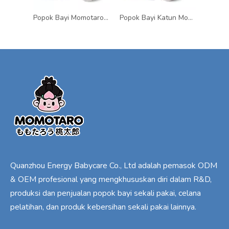
Popok Bayi Momotaro Anti Bocor Model Celana Katun XL XXL dari China
Popok Bayi Katun Momotaro Celana XL XXL Gaya Anti Bocor Grosir
Quanzhou Energy Babycare Co., Ltd adalah pemasok ODM
& OEM profesional yang mengkhususkan diri dalam R&D,
produksi dan penjualan popok bayi sekali pakai, celana
pelatihan, dan produk kebersihan sekali pakai lainnya.