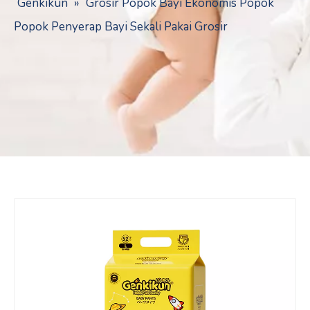
Genkikun
»
Grosir Popok Bayi Ekonomis Popok
Popok Penyerap Bayi Sekali Pakai Grosir