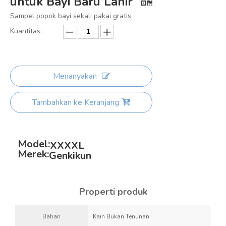
untuk Bayi Baru Lahir
Sampel popok bayi sekali pakai gratis
Kuantitas:
Menanyakan
Tambahkan ke Keranjang
Model:
XXXXL
Merek:
Genkikun
Properti produk
Bahan
Kain Bukan Tenunan