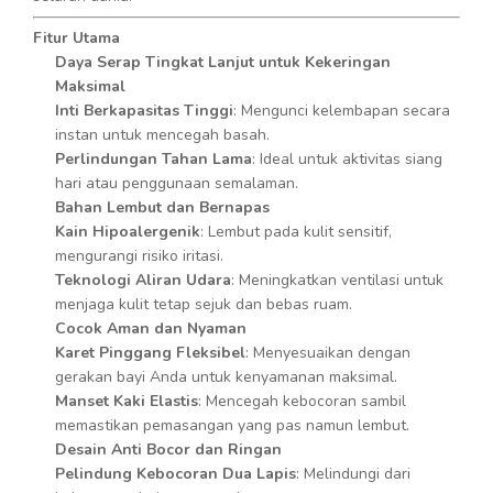
Fitur Utama
Daya Serap Tingkat Lanjut untuk Kekeringan
Maksimal
Inti Berkapasitas Tinggi
: Mengunci kelembapan secara
instan untuk mencegah basah.
Perlindungan Tahan Lama
: Ideal untuk aktivitas siang
hari atau penggunaan semalaman.
Bahan Lembut dan Bernapas
Kain Hipoalergenik
: Lembut pada kulit sensitif,
mengurangi risiko iritasi.
Teknologi Aliran Udara
: Meningkatkan ventilasi untuk
menjaga kulit tetap sejuk dan bebas ruam.
Cocok Aman dan Nyaman
Karet Pinggang Fleksibel
: Menyesuaikan dengan
gerakan bayi Anda untuk kenyamanan maksimal.
Manset Kaki Elastis
: Mencegah kebocoran sambil
memastikan pemasangan yang pas namun lembut.
Desain Anti Bocor dan Ringan
Pelindung Kebocoran Dua Lapis
: Melindungi dari