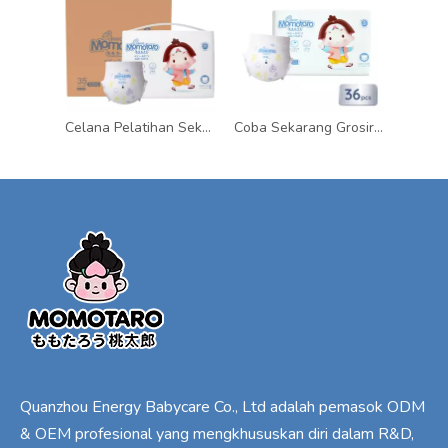
Celana Pelatihan Sekali Pakai Popok Bayi – Grosir OEM Kustom dari China dengan Sampel Gratis
Coba Sekarang Grosir Kustom Popok Bayi Momotaro Celana Bernapas dan Penyerap Tinggi
Quanzhou Energy Babycare Co., Ltd adalah pemasok ODM
& OEM profesional yang mengkhususkan diri dalam R&D,