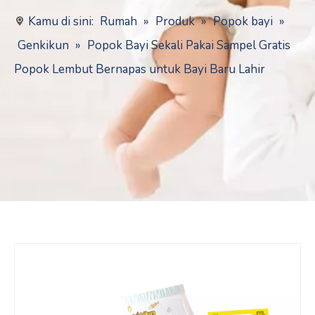
Kamu di sini:
Rumah
»
Produk
»
Popok bayi
»
Genkikun
»
Popok Bayi Sekali Pakai Sampel Gratis
Popok Lembut Bernapas untuk Bayi Baru Lahir