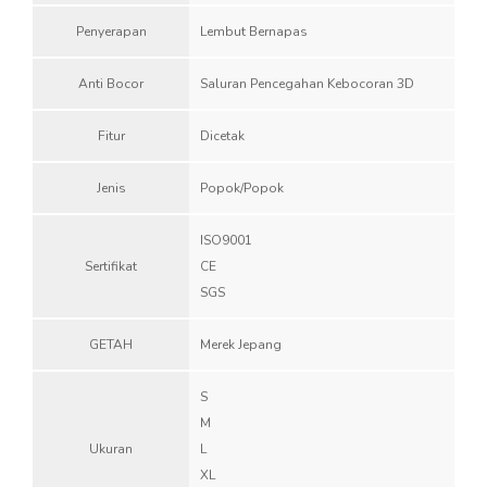
Penyerapan
Lembut Bernapas
Anti Bocor
Saluran Pencegahan Kebocoran 3D
Fitur
Dicetak
Jenis
Popok/Popok
ISO9001
Sertifikat
CE
SGS
GETAH
Merek Jepang
S
M
Ukuran
L
XL