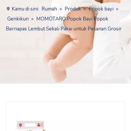
Kamu di sini:
Rumah
»
Produk
»
Popok bayi
»
Genkikun
»
MOMOTARO Popok Bayi Popok
Bernapas Lembut Sekali Pakai untuk Pesanan Grosir