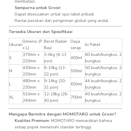
membatasi.
Sempurna untuk Grosir
Dapat disesuaikan untuk opsi label pribadi.
Rantai pasokan dan pengiriman global yang andal.
Tersedia Ukuran dan Spesifikasi
Dimensi (P
Berat Badan
Daya
Ukuran
Isi Paket
x L)
Bayi
serap
370mm x
3-6kg (6-13
60 buah/bungkus, 2
S
400ml
220mm
pon)
bungkus
430mm x
6-10kg (13-
50 buah/bungkus, 2
M
550ml
230mm
22 pon)
bungkus
480mm x
9-14kg (20-
44 buah/bungkus, 2
L
650ml
230mm
31 pon)
bungkus
510mm x
12-18kg (26-
40 buah/bungkus, 2
XL
700ml
240mm
40 pon)
bungkus
Mengapa Bermitra dengan MOMOTARO untuk Grosir?
Kualitas Premium
: MOMOTARO memastikan bahwa
setiap popok memenuhi standar tertinggi.