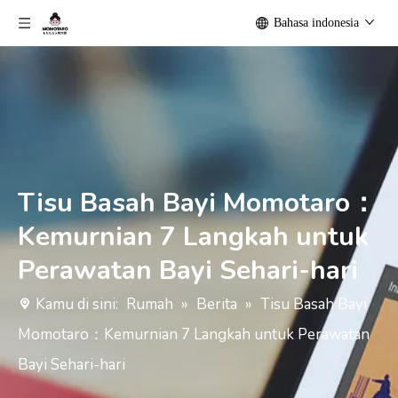
Bahasa indonesia
Tisu Basah Bayi Momotaro：
Kemurnian 7 Langkah untuk
Perawatan Bayi Sehari-hari
Kamu di sini:
Rumah
»
Berita
»
Tisu Basah Bayi
Momotaro：Kemurnian 7 Langkah untuk Perawatan
Bayi Sehari-hari