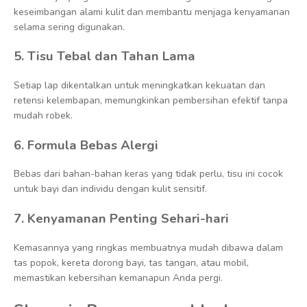
keseimbangan alami kulit dan membantu menjaga kenyamanan
selama sering digunakan.
5. Tisu Tebal dan Tahan Lama
Setiap lap dikentalkan untuk meningkatkan kekuatan dan
retensi kelembapan, memungkinkan pembersihan efektif tanpa
mudah robek.
6. Formula Bebas Alergi
Bebas dari bahan-bahan keras yang tidak perlu, tisu ini cocok
untuk bayi dan individu dengan kulit sensitif.
7. Kenyamanan Penting Sehari-hari
Kemasannya yang ringkas membuatnya mudah dibawa dalam
tas popok, kereta dorong bayi, tas tangan, atau mobil,
memastikan kebersihan kemanapun Anda pergi.