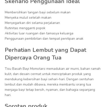
Skenario Penggunaan Ideal
Membersihkan tangan bayi sebelum makan
Menyeka mulut setelah makan
Menyegarkan diri selama perjalanan
Rutinitas mengganti popok
Aktivitas luar ruangan dan tamasya keluarga
Penggunaan pembibitan dan tempat penitipan anak
Perhatian Lembut yang Dapat
Dipercaya Orang Tua
Tisu Basah Bayi Momotaro memadukan air murni, bahan ramah
kulit, dan desain cermat untuk menciptakan produk yang
mendukung kebersihan bayi sehari-hari. Dengan sentuhan
lembut dan mudah dibawa, mereka membantu orang tua
menjaga bayi tetap bersih, nyaman, dan bahagia sepanjang
hari.
Sorotan produk