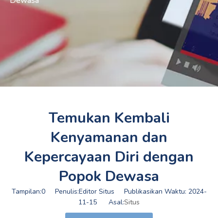
Dewasa
Temukan Kembali
Kenyamanan dan
Kepercayaan Diri dengan
Popok Dewasa
Tampilan:
0
Penulis:Editor Situs Publikasikan Waktu: 2024-
11-15 Asal:
Situs