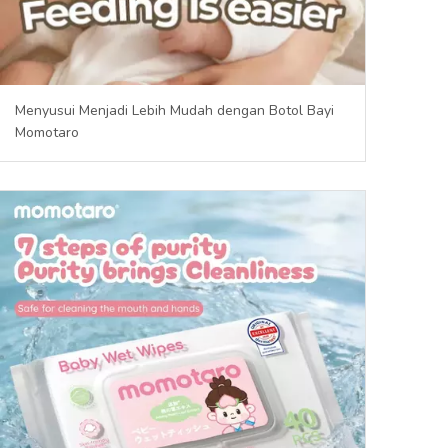
Menyusui Menjadi Lebih Mudah dengan Botol Bayi
Momotaro