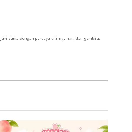
hi dunia dengan percaya diri, nyaman, dan gembira.