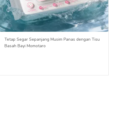
Tetap Segar Sepanjang Musim Panas dengan Tisu
Basah Bayi Momotaro