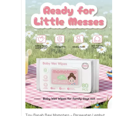
Tisu Basah Bayi Momotaro – Perawatan Lembut