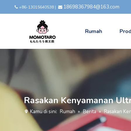
18698367984@163.com
+86-13015640538
|


Rumah
Pro
Rasakan Kenyamanan Ultr
Kamu di sini:
Rumah
»
Berita
»
Rasakan Ken