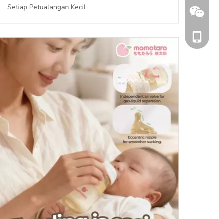
Setiap Petualangan Kecil
+86 186
+86 186