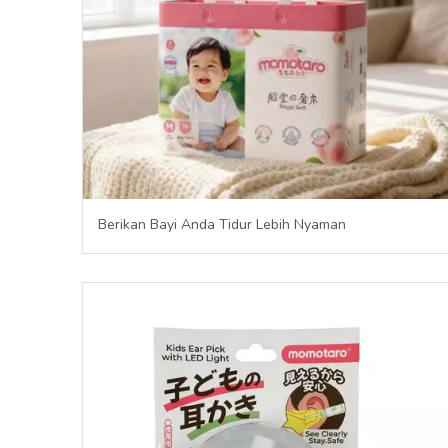
Berikan Bayi Anda Tidur Lebih Nyaman