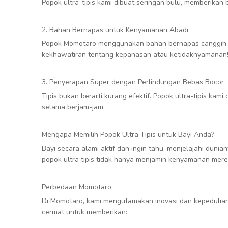
Popok ultra-tipis kami dibuat seringan bulu, memberik
2. Bahan Bernapas untuk Kenyamanan Abadi
Popok Momotaro menggunakan bahan bernapas canggih ya
kekhawatiran tentang kepanasan atau ketidaknyamanan
3. Penyerapan Super dengan Perlindungan Bebas Bocor
Tipis bukan berarti kurang efektif. Popok ultra-tipis k
selama berjam-jam.
Mengapa Memilih Popok Ultra Tipis untuk Bayi Anda?
Bayi secara alami aktif dan ingin tahu, menjelajahi dun
popok ultra tipis tidak hanya menjamin kenyamanan mer
Perbedaan Momotaro
Di Momotaro, kami mengutamakan inovasi dan kepedulian 
cermat untuk memberikan: