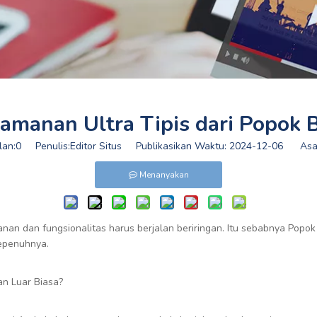
amanan Ultra Tipis dari Popok 
lan:
0
Penulis:Editor Situs Publikasikan Waktu: 2024-12-06 Asa
Menanyakan
n dan fungsionalitas harus berjalan beriringan. Itu sebabnya Popok B
sepenuhnya.
n Luar Biasa?