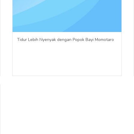
Tidur Lebih Nyenyak dengan Popok Bayi Momotaro