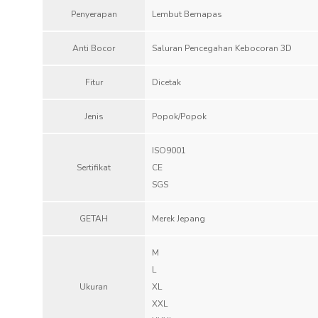
Penyerapan
Lembut Bernapas
Anti Bocor
Saluran Pencegahan Kebocoran 3D
Fitur
Dicetak
Jenis
Popok/Popok
ISO9001
Sertifikat
CE
SGS
GETAH
Merek Jepang
M
L
Ukuran
XL
XXL