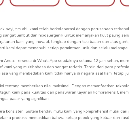
ok bayi, tim ahli kami telah berkolaborasi dengan perusahaan terken
 sangat lembut dan hipoalergenik untuk memanjakan kulit paling sensi
rjalanan kami yang inovatif, lengkap dengan tisu basah dan alas gan
rti kami dapat memenuhi setiap permintaan unik dan selalu melampa
ni Anda: Tersedia di WhatsApp setidaknya selama 12 jam sehari, mer
f kami yang multibahasa dan sangat terlatih. Terdiri dari para profesi
asa yang membedakan kami tidak hanya di negara asal kami tetapi jug
ini tentang memberikan nilai maksimal. Dengan memanfaatkan teknolo
eguh kami pada kualitas dan penawaran layanan komprehensif, membe
sa pasar yang signifikan.
a konsisten. Sistem kendali mutu kami yang komprehensif mulai dari
elama produksi memastikan bahwa setiap popok yang keluar dari fasili