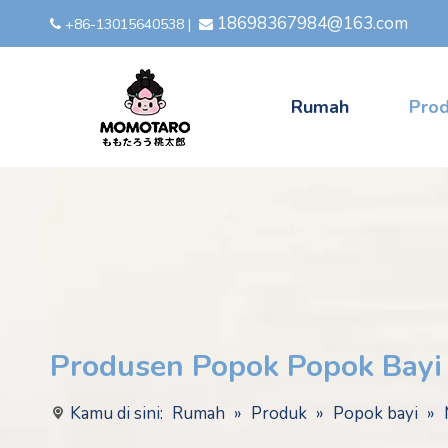
18698367984@163.com
+86-13015640538
|


Rumah
Pro
Produsen Popok Popok Bayi
Kamu di sini:
Rumah
»
Produk
»
Popok bayi
»