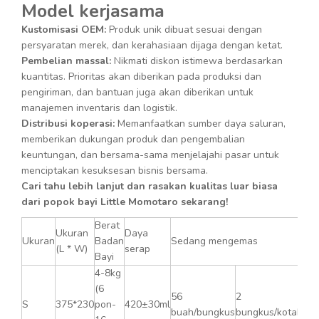
Model kerjasama
Kustomisasi OEM:
Produk unik dibuat sesuai dengan
persyaratan merek, dan kerahasiaan dijaga dengan ketat.
Pembelian massal:
Nikmati diskon istimewa berdasarkan
kuantitas. Prioritas akan diberikan pada produksi dan
pengiriman, dan bantuan juga akan diberikan untuk
manajemen inventaris dan logistik.
Distribusi koperasi:
Memanfaatkan sumber daya saluran,
memberikan dukungan produk dan pengembalian
keuntungan, dan bersama-sama menjelajahi pasar untuk
menciptakan kesuksesan bisnis bersama.
Cari tahu lebih lanjut dan rasakan kualitas luar biasa
dari popok bayi Little Momotaro sekarang!
Berat
Ukuran
Daya
Ukuran
Badan
Sedang mengemas
(L * W)
serap
Bayi
4-8kg
(6
56
2
S
375*230
pon-
420±30ml
buah/bungkus
bungkus/kotak