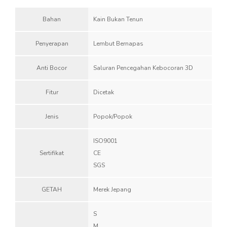
Bahan
Kain Bukan Tenun
Penyerapan
Lembut Bernapas
Anti Bocor
Saluran Pencegahan Kebocoran 3D
Fitur
Dicetak
Jenis
Popok/Popok
ISO9001
Sertifikat
CE
SGS
GETAH
Merek Jepang
S
M