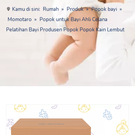
Kamu di sini:
Rumah
»
Produk
»
Popok bayi
»
Momotaro
»
Popok untuk Bayi Ahli Celana
Pelatihan Bayi Produsen Popok Popok Kain Lembut