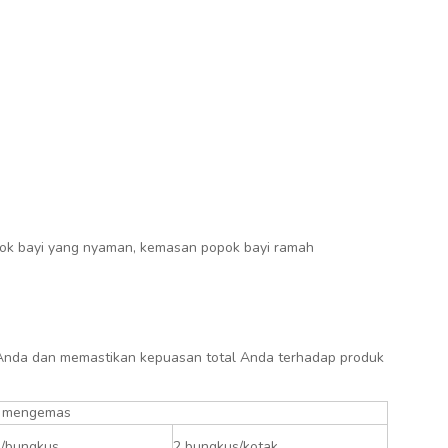
popok bayi yang nyaman, kemasan popok bayi ramah
 Anda dan memastikan kepuasan total Anda terhadap produk
 mengemas
h/bungkus
2 bungkus/kotak