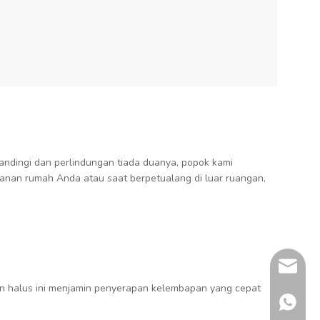
ndingi dan perlindungan tiada duanya, popok kami
manan rumah Anda atau saat berpetualang di luar ruangan,
momota
san halus ini menjamin penyerapan kelembapan yang cepat
+86 132