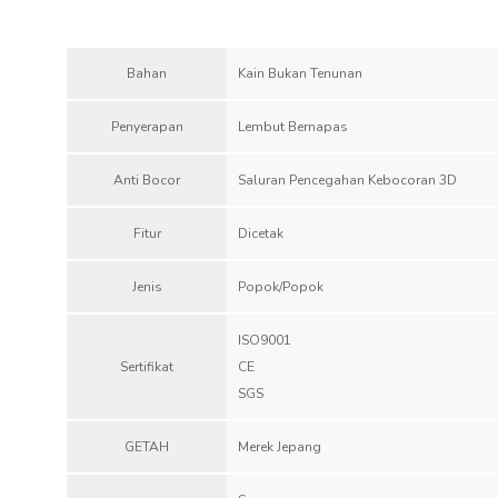
Bahan
Kain Bukan Tenunan
Penyerapan
Lembut Bernapas
Anti Bocor
Saluran Pencegahan Kebocoran 3D
Fitur
Dicetak
Jenis
Popok/Popok
ISO9001
Sertifikat
CE
SGS
GETAH
Merek Jepang