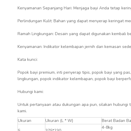
Kenyamanan Sepanjang Hari: Menjaga bayi Anda tetap kerin
Perlindungan Kulit: Bahan yang dapat menyerap keringat meng
Ramah Lingkungan: Desain yang dapat digunakan kembali ber
Kenyamanan: Indikator kelembapan jernih dan kemasan se
Kata kunci:
Popok bayi premium, inti penyerap tipis, popok bayi yang p
lingkungan, popok indikator kelembapan, popok bayi berperf
Hubungi kami:
Untuk pertanyaan atau dukungan apa pun, silakan hubungi
kami.
Ukuran
Ukuran (L * W)
Berat Badan Ba
4-8kg
S
375*230