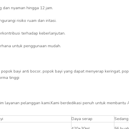
g dan nyaman hingga 12 jam.
urangi risiko ruam dan iritasi.
kontribusi terhadap keberlanjutan.
derhana untuk penggunaan mudah.
as, popok bayi anti bocor, popok bayi yang dapat menyerap keringat, 
orma tinggi
 tim layanan pelanggan kami.Kami berdedikasi penuh untuk membantu
yi
Daya serap
Sedang
420±30ml
56 bua