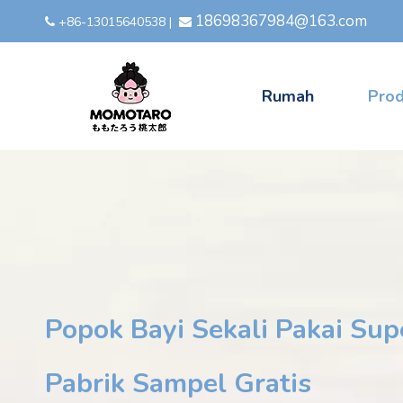
18698367984@163.com
+86-13015640538
|


Rumah
Pro
Popok Bayi Sekali Pakai Sup
Pabrik Sampel Gratis