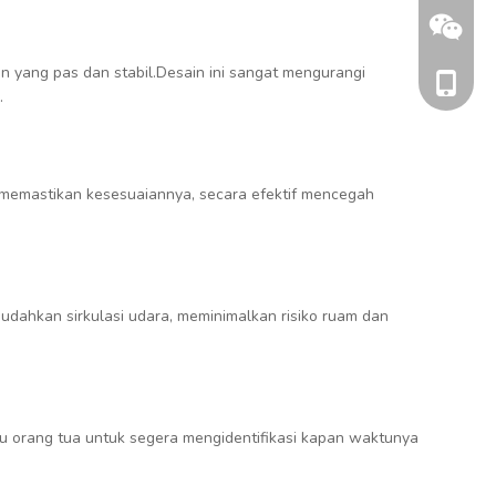
 yang pas dan stabil.Desain ini sangat mengurangi
+86 186
.
is memastikan kesesuaiannya, secara efektif mencegah
udahkan sirkulasi udara, meminimalkan risiko ruam dan
+86 186
u orang tua untuk segera mengidentifikasi kapan waktunya