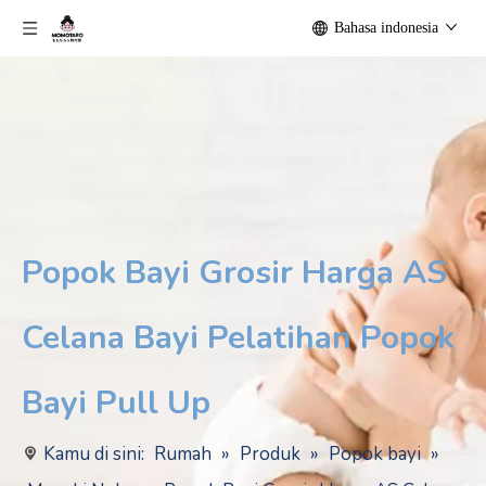
Bahasa indonesia
Popok Bayi Grosir Harga AS
Celana Bayi Pelatihan Popok
Bayi Pull Up
Kamu di sini:
Rumah
»
Produk
»
Popok bayi
»