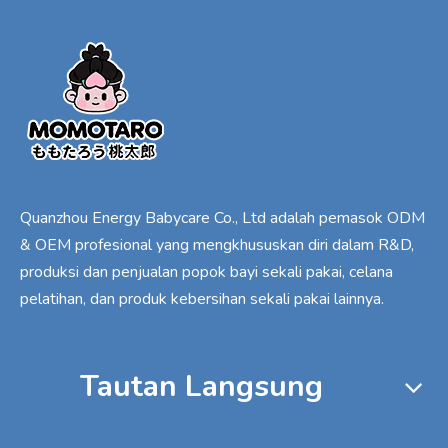
Quanzhou Energy Babycare Co., Ltd adalah pemasok ODM
& OEM profesional yang mengkhususkan diri dalam R&D,
produksi dan penjualan popok bayi sekali pakai, celana
pelatihan, dan produk kebersihan sekali pakai lainnya.
Tautan Langsung