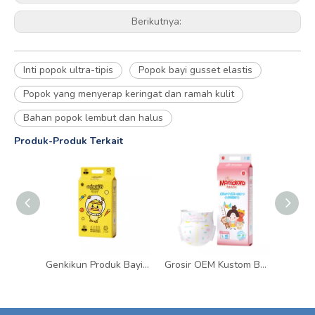
Berikutnya:
Inti popok ultra-tipis
Popok bayi gusset elastis
Popok yang menyerap keringat dan ramah kulit
Bahan popok lembut dan halus
Produk-Produk Terkait
Genkikun Produk Bayi Baru 2024 Couche Jetables Tuangkan Bebe Popok Penggunaan Sehari-hari Popok Bayi Sekali Pakai untuk Bayi
Grosir OEM Kustom Bayi Popok Penyerap Premium Ekspor Celana Popok Bayi Kelas Atas Sekali Pakai