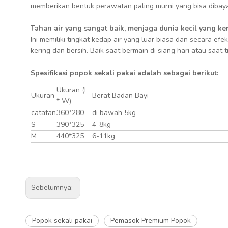
memberikan bentuk perawatan paling murni yang bisa dibay
Tahan air yang sangat baik, menjaga dunia kecil yang ke
Ini memiliki tingkat kedap air yang luar biasa dan secara 
kering dan bersih. Baik saat bermain di siang hari atau saat
Spesifikasi popok sekali pakai adalah sebagai berikut:
Ukuran (L
Ukuran
Berat Badan Bayi
* W)
catatan
360*280
di bawah 5kg
S
390*325
4-8kg
M
440*325
6-11kg
Sebelumnya:
Popok sekali pakai
Pemasok Premium Popok