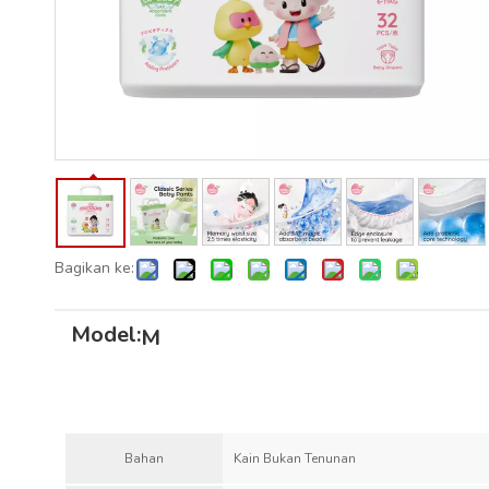
Bagikan ke:
Model:
M
Bahan
Kain Bukan Tenunan