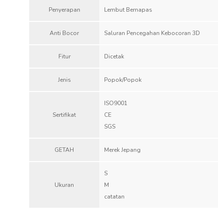
Penyerapan
Lembut Bernapas
Anti Bocor
Saluran Pencegahan Kebocoran 3D
Fitur
Dicetak
Jenis
Popok/Popok
ISO9001
Sertifikat
CE
SGS
GETAH
Merek Jepang
S
Ukuran
M
catatan