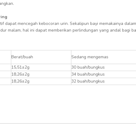
angkan.
ring
efektif dapat mencegah kebocoran urin. Sekalipun bayi memakainya dal
 tidur malam, hal ini dapat memberikan perlindungan yang andal bagi ba
Berat/buah
Sedang mengemas
15,51±2g
30 buah/bungkus
18,26±2g
34 buah/bungkus
18,26±2g
32 buah/bungkus