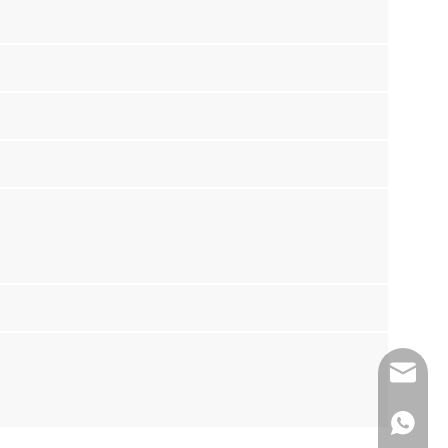
momota
+86 132