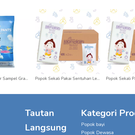
MOMOTARO Grosir Sampel Gratis Popok Renang Sekali Pakai Tahan Air Popok Celana Pelatihan Berenang Bayi Balita
Popok Sekali Pakai Sentuhan Lembut Untuk Bayi Baru Lahir Popok Gaya Jepang Celana Popok Bayi
Tautan
Kategori Pr
Popok bayi
Langsung
Popok Dewasa