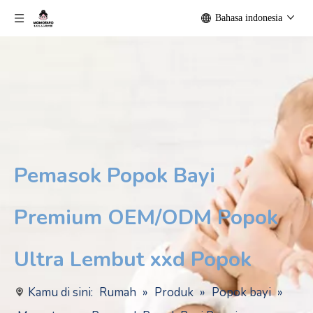
Bahasa indonesia
Pemasok Popok Bayi
Premium OEM/ODM Popok
Ultra Lembut xxd Popok
Kamu di sini:
Rumah
»
Produk
»
Popok bayi
»