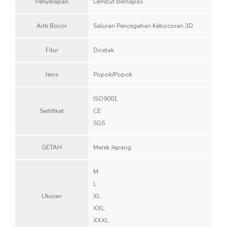
Penyerapan
Lembut Bernapas
Anti Bocor
Saluran Pencegahan Kebocoran 3D
Fitur
Dicetak
Jenis
Popok/Popok
ISO9001
Sertifikat
CE
SGS
GETAH
Merek Jepang
M
L
Ukuran
XL
XXL
XXXL