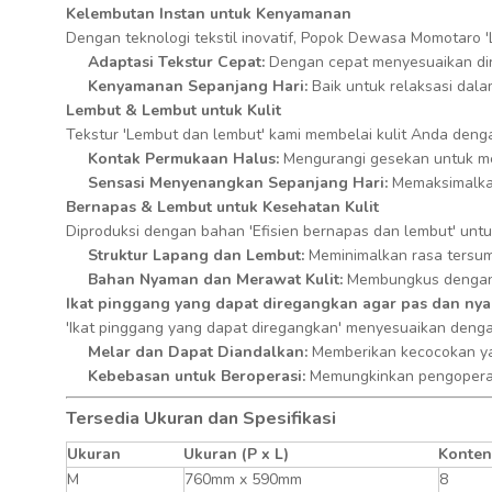
Kelembutan Instan untuk Kenyamanan
Dengan teknologi tekstil inovatif, Popok Dewasa Momotaro '
Adaptasi Tekstur Cepat:
Dengan cepat menyesuaikan dir
Kenyamanan Sepanjang Hari:
Baik untuk relaksasi dal
Lembut & Lembut untuk Kulit
Tekstur 'Lembut dan lembut' kami membelai kulit Anda deng
Kontak Permukaan Halus:
Mengurangi gesekan untuk me
Sensasi Menyenangkan Sepanjang Hari:
Memaksimalka
Bernapas & Lembut untuk Kesehatan Kulit
Diproduksi dengan bahan 'Efisien bernapas dan lembut' untu
Struktur Lapang dan Lembut:
Meminimalkan rasa tersumb
Bahan Nyaman dan Merawat Kulit:
Membungkus dengan l
Ikat pinggang yang dapat diregangkan agar pas dan ny
'Ikat pinggang yang dapat diregangkan' menyesuaikan deng
Melar dan Dapat Diandalkan:
Memberikan kecocokan y
Kebebasan untuk Beroperasi:
Memungkinkan pengoperas
Tersedia Ukuran dan Spesifikasi
Ukuran
Ukuran (P x L)
Konten
M
760mm x 590mm
8