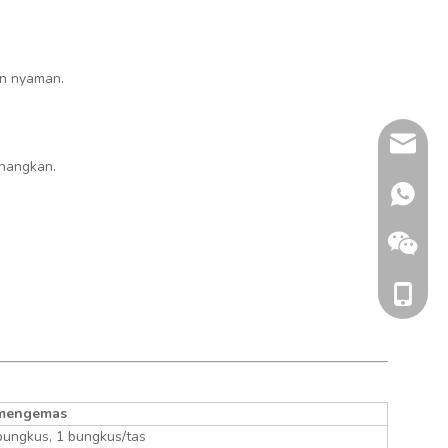
an nyaman.
momota
nangkan.
+86 132
+86 186
mengemas
bungkus, 1 bungkus/tas