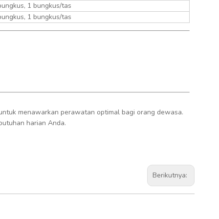
bungkus, 1 bungkus/tas
bungkus, 1 bungkus/tas
+86 186
 untuk menawarkan perawatan optimal bagi orang dewasa.
butuhan harian Anda.
Berikutnya: