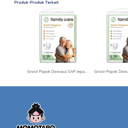
Produk-Produk Terkait
Grosir Popok Dewasa SAP Jepang Anti Bocor Bernapas untuk Perawatan Lansia