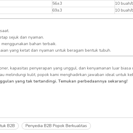
56±3
10 buah/
69±3
10 buah/
saat.
etap sejuk dan nyaman.
us menggunakan bahan terbaik.
uaian yang ketat dan nyaman untuk beragam bentuk tubuh.
ner, kapasitas penyerapan yang unggul, dan kenyamanan luar biasa
u melindungi kulit, popok kami menghadirkan jawaban ideal untuk ke
gulan yang tak tertandingi. Temukan perbedaannya sekarang!
ntuk B2B
Penyedia B2B Popok Berkualitas