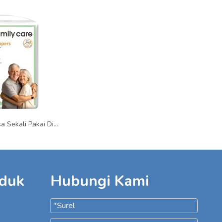
Diepers Dewasa Sekali Pakai Dippers Private Label Dipers Celana Popok Grosir Popok Bayi
oduk
Hubungi Kami