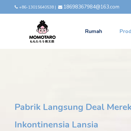
18698367984@163.com
+86-13015640538
|


Rumah
Pro
Pabrik Langsung Deal Merek
Inkontinensia Lansia