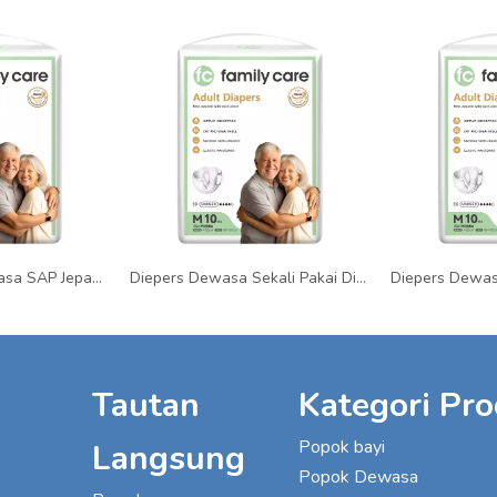
Grosir Popok Dewasa SAP Jepang Anti Bocor Bernapas untuk Perawatan Lansia
Diepers Dewasa Sekali Pakai Dippers Private Label Dipers Celana Popok Grosir Popok Bayi
Tautan
Kategori Pr
Popok bayi
Langsung
Popok Dewasa