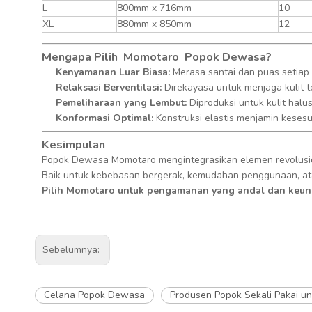
L
800mm x 716mm
10
XL
880mm x 850mm
12
Mengapa Pilih
Momotaro
Popok Dewasa?
Kenyamanan Luar Biasa:
Merasa santai dan puas setiap 
Relaksasi Berventilasi:
Direkayasa untuk menjaga kulit t
Pemeliharaan yang Lembut:
Diproduksi untuk kulit hal
Konformasi Optimal:
Konstruksi elastis menjamin keses
Kesimpulan
Popok Dewasa Momotaro mengintegrasikan elemen revolusio
Baik untuk kebebasan bergerak, kemudahan penggunaan, ata
Pilih Momotaro untuk pengamanan yang andal dan keung
Sebelumnya:
Celana Popok Dewasa
Produsen Popok Sekali Pakai u