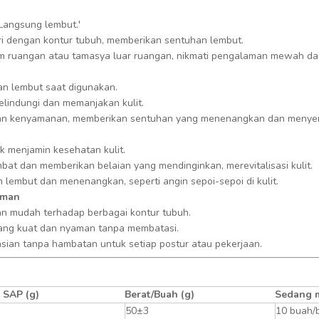
Langsung lembut.'
i dengan kontur tubuh, memberikan sentuhan lembut.
am ruangan atau tamasya luar ruangan, nikmati pengalaman mewah d
an lembut saat digunakan.
lindungi dan memanjakan kulit.
n kenyamanan, memberikan sentuhan yang menenangkan dan menye
k menjamin kesehatan kulit.
at dan memberikan belaian yang mendinginkan, merevitalisasi kulit.
embut dan menenangkan, seperti angin sepoi-sepoi di kulit.
aman
an mudah terhadap berbagai kontur tubuh.
ang kuat dan nyaman tanpa membatasi.
ian tanpa hambatan untuk setiap postur atau pekerjaan.
 SAP (g)
Berat/Buah (g)
Sedang 
50±3
10 buah/