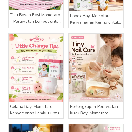
Tisu Basah Bayi Momotaro
Popok Bayi Momotaro –
– Perawatan Lembut untuk
Kenyamanan Kering untuk
Setiap Kekacauan Kecil
Setiap Hari Bahagia
Celana Bayi Momotaro –
Perlengkapan Perawatan
Kenyamanan Lembut untuk
Kuku Bayi Momotaro –
Setiap Petualangan Kecil
Perawatan Lembut untuk
Jari Kecil