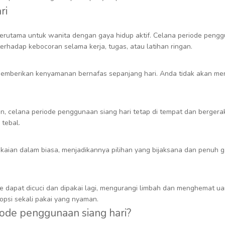
ri
 terutama untuk wanita dengan gaya hidup aktif. Celana periode peng
rhadap kebocoran selama kerja, tugas, atau latihan ringan.
 memberikan kenyamanan bernafas sepanjang hari. Anda tidak akan me
an, celana periode penggunaan siang hari tetap di tempat dan berger
tebal.
akaian dalam biasa, menjadikannya pilihan yang bijaksana dan penuh g
e dapat dicuci dan dipakai lagi, mengurangi limbah dan menghemat ua
psi sekali pakai yang nyaman.
ode penggunaan siang hari?