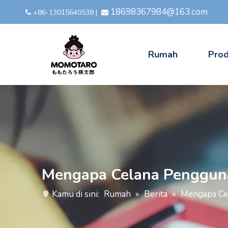
18698367984@163.com
+86-13015640538
|


Rumah
Pro
Mengapa Celana Penggun
Kamu di sini:
Rumah
»
Berita
»
Mengapa Ce