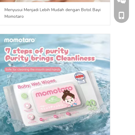
Menyusui Menjadi Lebih Mudah dengan Botol Bayi
+86 186
Momotaro
+86 186