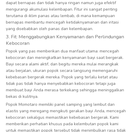
dapat bernapas dan tidak hanya ringan namun juga efektif
mengurangi akumulasi kelembapan. Fitur ini sangat penting
terutama di iklim panas atau lembab, di mana kemampuan
bernapas membantu mencegah ketidaknyamanan dan iritasi
yang disebabkan oleh panas dan kelembapan.
3. Fit: Menggabungkan Kenyamanan dan Perlindungan
Kebocoran
Popok yang pas memberikan dua manfaat utama: mencegah
kebocoran dan meningkatkan kenyamanan bayi saat bergerak.
Bayi secara alami aktif, dan begitu mereka mulai merangkak
atau berjalan, ukuran popok secara langsung memengaruhi
kebebasan bergerak mereka. Popok yang terlalu ketat atau
tidak pas tidak hanya menyebabkan kebocoran tetapi juga
membuat bayi Anda merasa terkekang sehingga meninggalkan
bekas di kulitnya.
Popok Momotaro memiliki panel samping yang lembut dan
elastis yang meregang mengikuti gerakan bayi Anda, mencegah
kebocoran sekaligus memastikan kebebasan bergerak. Kami
memberikan perhatian khusus pada kelembutan popok kami
untuk memastikan popok tersebut tidak menimbulkan rasa tidak