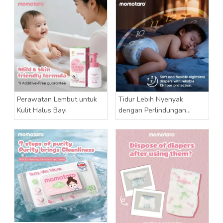
Perawatan Lembut untuk
Tidur Lebih Nyenyak
Kulit Halus Bayi
dengan Perlindungan
Malam Hari 12 Jam yang
Andal