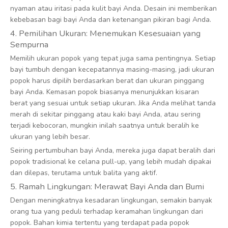
nyaman atau iritasi pada kulit bayi Anda. Desain ini memberikan
kebebasan bagi bayi Anda dan ketenangan pikiran bagi Anda.
4. Pemilihan Ukuran: Menemukan Kesesuaian yang
Sempurna
Memilih ukuran popok yang tepat juga sama pentingnya. Setiap
bayi tumbuh dengan kecepatannya masing-masing, jadi ukuran
popok harus dipilih berdasarkan berat dan ukuran pinggang
bayi Anda. Kemasan popok biasanya menunjukkan kisaran
berat yang sesuai untuk setiap ukuran. Jika Anda melihat tanda
merah di sekitar pinggang atau kaki bayi Anda, atau sering
terjadi kebocoran, mungkin inilah saatnya untuk beralih ke
ukuran yang lebih besar.
Seiring pertumbuhan bayi Anda, mereka juga dapat beralih dari
popok tradisional ke celana pull-up, yang lebih mudah dipakai
dan dilepas, terutama untuk balita yang aktif.
5. Ramah Lingkungan: Merawat Bayi Anda dan Bumi
Dengan meningkatnya kesadaran lingkungan, semakin banyak
orang tua yang peduli terhadap keramahan lingkungan dari
popok. Bahan kimia tertentu yang terdapat pada popok