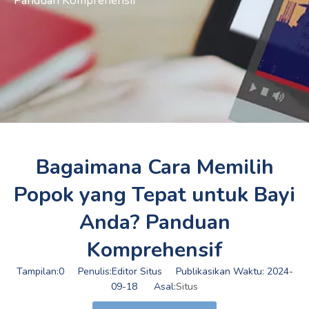
Panduan Komprehensif
Bagaimana Cara Memilih
Popok yang Tepat untuk Bayi
Anda? Panduan
Komprehensif
Tampilan:
0
Penulis:Editor Situs Publikasikan Waktu: 2024-
09-18 Asal:
Situs