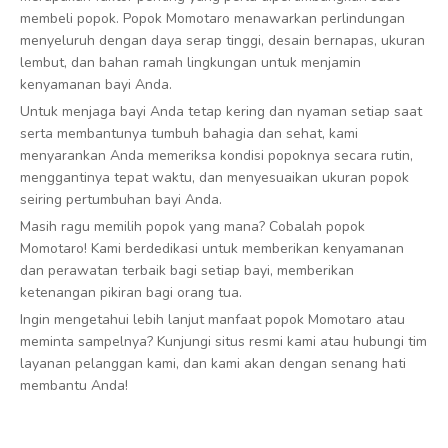
membeli popok. Popok Momotaro menawarkan perlindungan
menyeluruh dengan daya serap tinggi, desain bernapas, ukuran
lembut, dan bahan ramah lingkungan untuk menjamin
kenyamanan bayi Anda.
Untuk menjaga bayi Anda tetap kering dan nyaman setiap saat
serta membantunya tumbuh bahagia dan sehat, kami
menyarankan Anda memeriksa kondisi popoknya secara rutin,
menggantinya tepat waktu, dan menyesuaikan ukuran popok
seiring pertumbuhan bayi Anda.
Masih ragu memilih popok yang mana? Cobalah popok
Momotaro! Kami berdedikasi untuk memberikan kenyamanan
dan perawatan terbaik bagi setiap bayi, memberikan
ketenangan pikiran bagi orang tua.
Ingin mengetahui lebih lanjut manfaat popok Momotaro atau
meminta sampelnya? Kunjungi situs resmi kami atau hubungi tim
layanan pelanggan kami, dan kami akan dengan senang hati
membantu Anda!