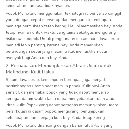
kemerahan dan rasa tidak nyaman.
Popok Momotaro menggunakan teknologi inti penyerap canggih
yang dengan cepat menyerap dan mengunci kelembapan,
menjaga permukaan tetap kering. Hal ini memastikan bayi Anda
tetap nyaman untuk waktu yang lama sekaligus mengurangi
risiko ruam popok. Untuk penggunaan malam hari, daya serap
menjadi lebih penting, karena bayi Anda memerlukan
perlindungan sepanjang malam untuk memastikan tidur
nyenyak bagi Anda dan bayi Anda.
2. Pernapasan: Memungkinkan Aliran Udara untuk
Melindungi Kulit Halus
Selain daya serap, kemampuan bernapas juga menjadi
pertimbangan utama saat memilih popok. Kulit bayi Anda
sensitif, dan memakai popok yang tidak dapat menyerap
keringat dalam waktu lama dapat menyebabkan ruam atau
iritasi kulit. Popok yang dapat bernapas memungkinkan udara
bersirkulasi di dalam popok, mengurangi penumpukan
kelembapan dan menjaga kulit bayi Anda tetap kering.
Popok Momotaro dirancang dengan bahan ultra-tipis yang