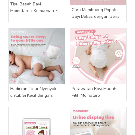
Tisu Basah Bayi
Cara Membuang Popok
Momotaro：Kemurnian 7
Bayi Bekas dengan Benar
Langkah untuk Perawatan
Bayi Sehari-hari
Hadirkan Tidur Nyenyak
Perawatan Bayi Mudah
untuk Si Kecil dengan
Pilih Momotaro
Popok Bayi Momotaro