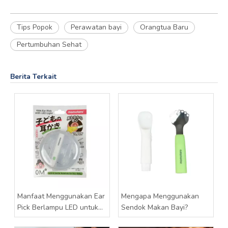
Tips Popok
Perawatan bayi
Orangtua Baru
Pertumbuhan Sehat
Berita Terkait
Manfaat Menggunakan Ear
Mengapa Menggunakan
Pick Berlampu LED untuk
Sendok Makan Bayi?
Bayi