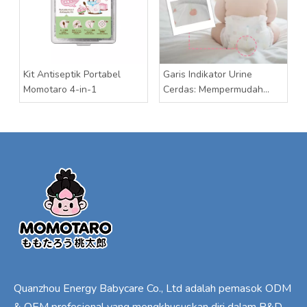
Kit Antiseptik Portabel
Garis Indikator Urine
Momotaro 4-in-1
Cerdas: Mempermudah
Perawatan Bayi
Quanzhou Energy Babycare Co., Ltd adalah pemasok ODM
& OEM profesional yang mengkhususkan diri dalam R&D,