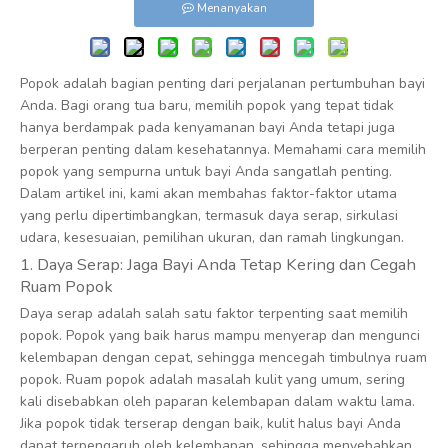
Menanyakan
Popok adalah bagian penting dari perjalanan pertumbuhan bayi
Anda. Bagi orang tua baru, memilih popok yang tepat tidak
hanya berdampak pada kenyamanan bayi Anda tetapi juga
berperan penting dalam kesehatannya. Memahami cara memilih
popok yang sempurna untuk bayi Anda sangatlah penting.
Dalam artikel ini, kami akan membahas faktor-faktor utama
yang perlu dipertimbangkan, termasuk daya serap, sirkulasi
udara, kesesuaian, pemilihan ukuran, dan ramah lingkungan.
1. Daya Serap: Jaga Bayi Anda Tetap Kering dan Cegah
Ruam Popok
Daya serap adalah salah satu faktor terpenting saat memilih
popok. Popok yang baik harus mampu menyerap dan mengunci
kelembapan dengan cepat, sehingga mencegah timbulnya ruam
popok. Ruam popok adalah masalah kulit yang umum, sering
kali disebabkan oleh paparan kelembapan dalam waktu lama.
Jika popok tidak terserap dengan baik, kulit halus bayi Anda
dapat terpengaruh oleh kelembapan, sehingga menyebabkan