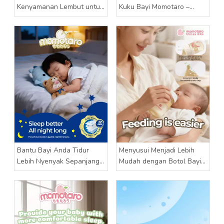
Kenyamanan Lembut untuk
Kuku Bayi Momotaro –
Setiap Petualangan Kecil
Perawatan Lembut untuk
Jari Kecil
Bantu Bayi Anda Tidur
Menyusui Menjadi Lebih
Lebih Nyenyak Sepanjang
Mudah dengan Botol Bayi
Malam dengan Momotaro
Momotaro
Baby Pants